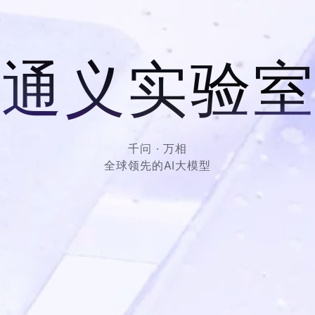
通
义
实
验
室
千
问
·
万
相
全
球
领
先
的
AI
大模型