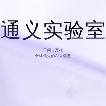
通
义
实
验
室
千
问
·
万
相
全
球
领
先
的
AI
大模型